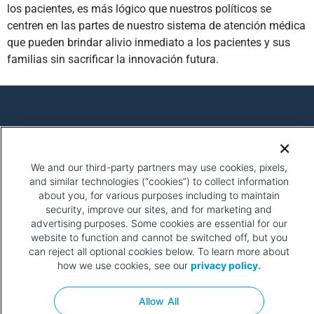
los pacientes, es más lógico que nuestros políticos se
centren en las partes de nuestro sistema de atención médica
que pueden brindar alivio inmediato a los pacientes y sus
familias sin sacrificar la innovación futura.
Política de Privacidad
Términos de Uso
Participe
We and our third-party partners may use cookies, pixels,
and similar technologies (“cookies”) to collect information
about you, for various purposes including to maintain
security, improve our sites, and for marketing and
advertising purposes. Some cookies are essential for our
website to function and cannot be switched off, but you
can reject all optional cookies below. To learn more about
how we use cookies, see our
privacy policy.
Tenga en cuenta que esta página contiene etiquetas de
píxeles. Para obtener más información sobre qué son las
Allow All
etiquetas de píxeles, por qué y cómo nosotros y terceros