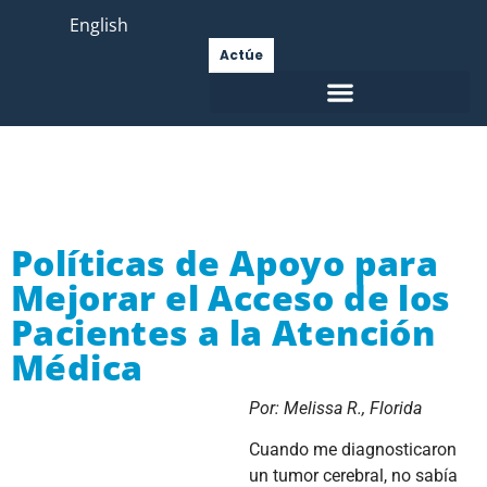
English
Actúe
Políticas de Apoyo para
Mejorar el Acceso de los
Pacientes a la Atención
Médica
Por: Melissa R., Florida
Cuando me diagnosticaron
un tumor cerebral, no sabía