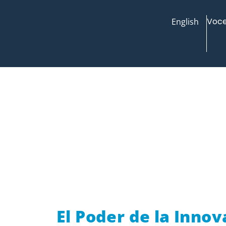
Voce
English
El Poder de la Inno