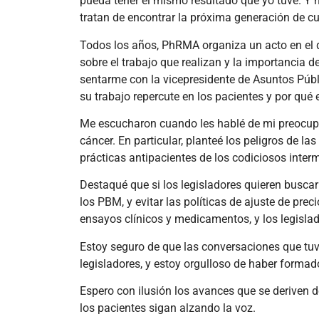
pueda tener el mismo resultado que yo tuve. Y 
tratan de encontrar la próxima generación de cu
Todos los años, PhRMA organiza un acto en el 
sobre el trabajo que realizan y la importancia de
sentarme con la vicepresidente de Asuntos Públ
su trabajo repercute en los pacientes y por qué 
Me escucharon cuando les hablé de mi preocupaci
cáncer. En particular, planteé los peligros de la
prácticas antipacientes de los codiciosos inte
Destaqué que si los legisladores quieren buscar 
los PBM, y evitar las políticas de ajuste de pr
ensayos clínicos y medicamentos, y los legisla
Estoy seguro de que las conversaciones que tuv
legisladores, y estoy orgulloso de haber formado
Espero con ilusión los avances que se deriven d
los pacientes sigan alzando la voz.