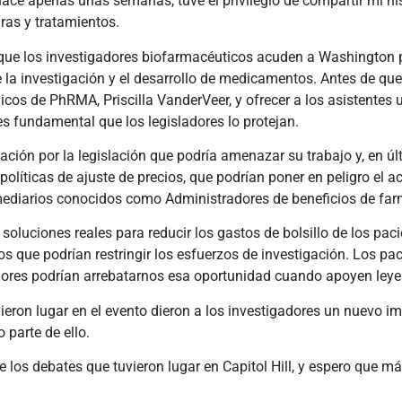
hace apenas unas semanas, tuve el privilegio de compartir mi h
ras y tratamientos.
que los investigadores biofarmacéuticos acuden a Washington 
 la investigación y el desarrollo de medicamentos. Antes de que s
icos de PhRMA, Priscilla VanderVeer, y ofrecer a los asistente
es fundamental que los legisladores lo protejan.
ón por la legislación que podría amenazar su trabajo y, en últ
s políticas de ajuste de precios, que podrían poner en peligro el 
rmediarios conocidos como Administradores de beneficios de fa
soluciones reales para reducir los gastos de bolsillo de los pacie
ecios que podrían restringir los esfuerzos de investigación. Lo
dores podrían arrebatarnos esa oportunidad cuando apoyen leye
ieron lugar en el evento dieron a los investigadores un nuevo i
 parte de ello.
e los debates que tuvieron lugar en Capitol Hill, y espero que m